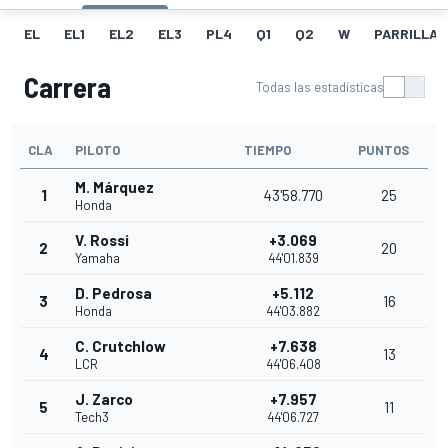
EL
EL1
EL2
EL3
PL4
Q1
Q2
W
PARRILLA
Carrera
Todas las estadísticas
CLA
PILOTO
TIEMPO
PUNTOS
M. Márquez
1
43'58.770
25
Honda
V. Rossi
+3.069
2
20
Yamaha
44'01.839
D. Pedrosa
+5.112
3
16
Honda
44'03.882
C. Crutchlow
+7.638
4
13
LCR
44'06.408
J. Zarco
+7.957
5
11
Tech3
44'06.727