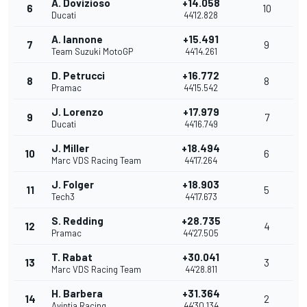
A. Dovizioso
+14.058
6
10
Ducati
44'12.828
A. Iannone
+15.491
7
9
Team Suzuki MotoGP
44'14.261
D. Petrucci
+16.772
8
8
Pramac
44'15.542
J. Lorenzo
+17.979
9
7
Ducati
44'16.749
J. Miller
+18.494
10
6
Marc VDS Racing Team
44'17.264
J. Folger
+18.903
11
5
Tech3
44'17.673
S. Redding
+28.735
12
4
Pramac
44'27.505
T. Rabat
+30.041
13
3
Marc VDS Racing Team
44'28.811
H. Barbera
+31.364
14
2
Avintia Racing
44'30.134