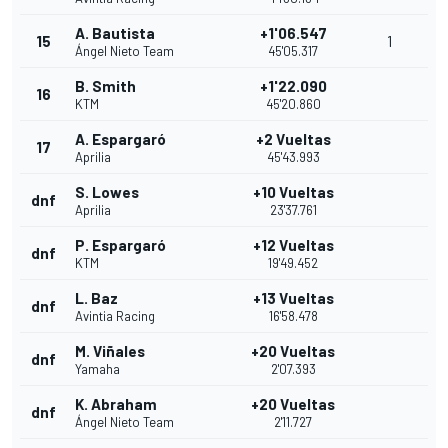
A. Bautista
+1'06.547
15
1
Ángel Nieto Team
45'05.317
B. Smith
+1'22.090
16
KTM
45'20.860
A. Espargaró
+2 Vueltas
17
Aprilia
45'43.993
S. Lowes
+10 Vueltas
dnf
Aprilia
23'37.761
P. Espargaró
+12 Vueltas
dnf
KTM
19'49.452
L. Baz
+13 Vueltas
dnf
Avintia Racing
16'58.478
M. Viñales
+20 Vueltas
dnf
Yamaha
2'07.393
K. Abraham
+20 Vueltas
dnf
Ángel Nieto Team
2'11.727