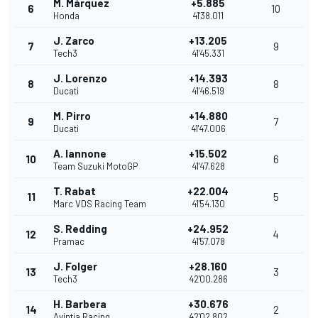
M. Márquez
+5.885
6
10
Honda
41'38.011
J. Zarco
+13.205
7
9
Tech3
41'45.331
J. Lorenzo
+14.393
8
8
Ducati
41'46.519
M. Pirro
+14.880
9
7
Ducati
41'47.006
A. Iannone
+15.502
10
6
Team Suzuki MotoGP
41'47.628
T. Rabat
+22.004
11
5
Marc VDS Racing Team
41'54.130
S. Redding
+24.952
12
4
Pramac
41'57.078
J. Folger
+28.160
13
3
Tech3
42'00.286
H. Barbera
+30.676
14
2
Avintia Racing
42'02.802