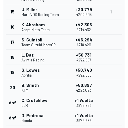
J. Miller
+30.779
15
1
Marc VDS Racing Team
42'02.905
K. Abraham
+42.306
16
Ángel Nieto Team
42'14.432
S. Guintoli
+46.294
17
Team Suzuki MotoGP
42'18.420
L. Baz
+50.731
18
Avintia Racing
42'22.857
S. Lowes
+50.740
19
Aprilia
42'22.866
B. Smith
+50.897
20
KTM
42'23.023
C. Crutchlow
+1 Vuelta
dnf
LCR
39'58.963
D. Pedrosa
+1 Vuelta
dnf
Honda
39'59.353