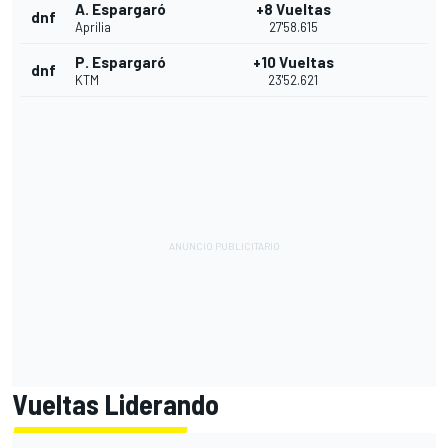
A. Espargaró
+8 Vueltas
dnf
Aprilia
27'58.615
P. Espargaró
+10 Vueltas
dnf
KTM
23'52.621
Vueltas Liderando