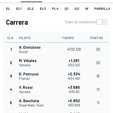
EL
EL1
EL2
EL3
PL4
Q1
Q2
W
PARRILLA
Carrera
Todas las estadísticas
CLA
PILOTO
TIEMPO
PUNTOS
A. Dovizioso
1
41'32.126
25
Ducati
M. Viñales
+1.281
2
20
Yamaha
41'33.407
D. Petrucci
+2.334
3
16
Pramac
41'34.460
V. Rossi
+3.685
4
13
Yamaha
41'35.811
A. Bautista
+5.802
5
11
Ángel Nieto Team
41'37.928