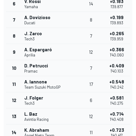
V. Rossi
+0.183
6
14
Yamaha
1'39.877
A. Dovizioso
+0.199
7
8
Ducati
1'39.893
J. Zarco
+0.265
8
7
Tech3
1'39.959
A. Espargaró
+0.366
9
12
Aprilia
1'40.060
D. Petrucci
+0.409
10
7
Pramac
1'40.103
A. Iannone
+0.548
11
17
Team Suzuki MotoGP
1'40.242
J. Folger
+0.581
12
6
Tech3
1'40.275
L. Baz
+0.714
13
12
Avintia Racing
1'40.408
K. Abraham
+0.723
14
11
Ángel Nieto Team
1'40.417