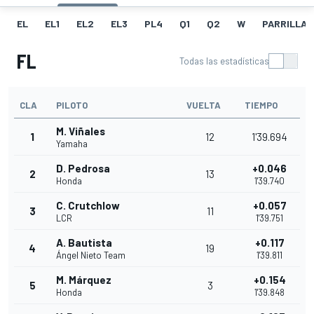
EL
EL1
EL2
EL3
PL4
Q1
Q2
W
PARRILLA
FL
Todas las estadísticas
CLA
PILOTO
VUELTA
TIEMPO
M. Viñales
1
12
1'39.694
Yamaha
D. Pedrosa
+0.046
2
13
Honda
1'39.740
C. Crutchlow
+0.057
3
11
LCR
1'39.751
A. Bautista
+0.117
4
19
Ángel Nieto Team
1'39.811
M. Márquez
+0.154
5
3
Honda
1'39.848