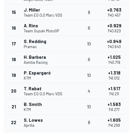
J. Miller
+0.763
15
8
Team EG 0,0 Marc VDS
1'40.457
A. Rins
+0.929
16
6
Team Suzuki MotoGP
1'40.623
S. Redding
+0.949
17
10
Pramac
1'40.643
H. Barbera
+1.025
18
6
Avintia Racing
1'40.719
P. Espargaró
+1.318
19
10
KTM
1'41.012
T. Rabat
+1.517
20
4
Team EG 0,0 Marc VDS
1'41.211
B. Smith
+1.583
21
10
KTM
1'41.277
S. Lowes
+1.605
22
8
Aprilia
1'41.299