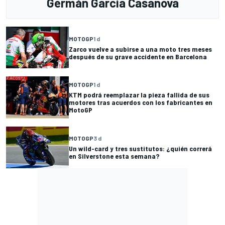
Germán Garcia Casanova
MOTOGP
1 d
Zarco vuelve a subirse a una moto tres meses
después de su grave accidente en Barcelona
MOTOGP
1 d
KTM podrá reemplazar la pieza fallida de sus
motores tras acuerdos con los fabricantes en
MotoGP
MOTOGP
3 d
Un wild-card y tres sustitutos: ¿quién correrá
en Silverstone esta semana?