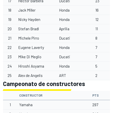
17
Héctor Barberá
Ducati
23
18
Jack Miller
Honda
16
19
Nicky Hayden
Honda
12
20
Stefan Bradl
Aprilia
11
21
Michele Pirro
Ducati
8
22
Eugene Laverty
Honda
7
23
Mike Di Meglio
Ducati
7
24
Hiroshi Aoyama
Honda
5
25
Alex de Angelis
ART
2
Campeonato de constructores
CONSTRUCTOR
PTS
1
Yamaha
297