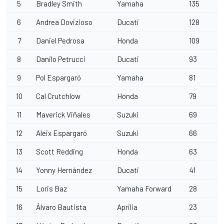
5
Bradley Smith
Yamaha
135
6
Andrea Dovizioso
Ducati
128
7
Daniel Pedrosa
Honda
109
8
Danilo Petrucci
Ducati
93
9
Pol Espargaró
Yamaha
81
10
Cal Crutchlow
Honda
79
11
Maverick Viñales
Suzuki
69
12
Aleix Espargaró
Suzuki
66
13
Scott Redding
Honda
63
14
Yonny Hernández
Ducati
41
15
Loris Baz
Yamaha Forward
28
16
Álvaro Bautista
Aprilia
23