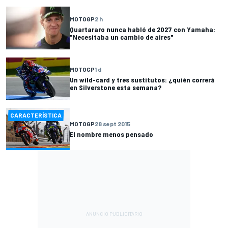
MOTOGP
2 h
Quartararo nunca habló de 2027 con Yamaha:
"Necesitaba un cambio de aires"
MOTOGP
1 d
Un wild-card y tres sustitutos: ¿quién correrá
en Silverstone esta semana?
CARACTERÍSTICA
MOTOGP
28 sept 2015
El nombre menos pensado