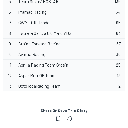
5
Team Suzuki ECSTAR
135
6
Pramac Racing
134
7
CWM LCR Honda
95
8
Estrella Galicia 0,0 Marc VDS
63
9
Athinà Forward Racing
37
10
Avintia Racing
30
11
Aprilia Racing Team Gresini
25
12
Aspar MotoGP Team
19
13
Octo IodaRacing Team
2
Share Or Save This Story