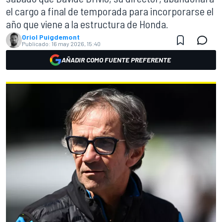
el cargo a final de temporada para incorporarse el
año que viene a la estructura de Honda.
Oriol Puigdemont
Publicado:
16 may 2026, 15:40
AÑADIR COMO FUENTE PREFERENTE