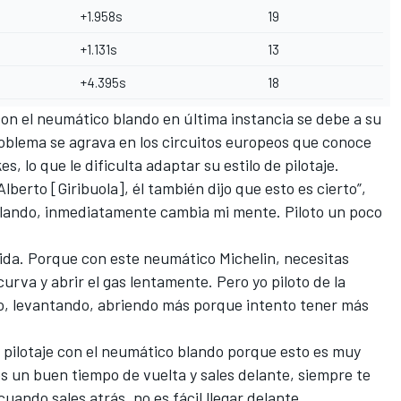
+1.958s
19
+1.131s
13
+4.395s
18
con el neumático blando en última instancia se debe a su
blema se agrava en los circuitos europeos que conoce
, lo que le dificulta adaptar su estilo de pilotaje.
lberto [Giribuola], él también dijo que esto es cierto”,
blando, inmediatamente cambia mi mente. Piloto un poco
lida. Porque con este neumático Michelin, necesitas
rva y abrir el gas lentamente. Pero yo piloto de la
, levantando, abriendo más porque intento tener más
e pilotaje con el neumático blando porque esto es muy
es un buen tiempo de vuelta y sales delante, siempre te
ando sales atrás, no es fácil llegar delante.