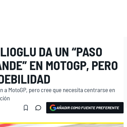
LIOGLU DA UN “PASO
O
NDE” EN MOTOGP, PERO
DEBILIDAD
ón a MotoGP, pero cree que necesita centrarse en
ación
AÑADIR COMO FUENTE PREFERENTE