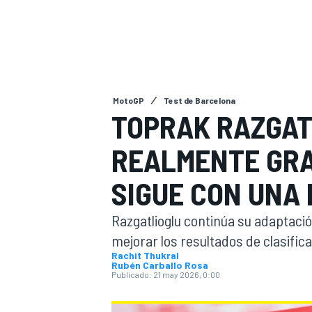
FÓRMULA E
MOTO
MotoGP
Test de Barcelona
TOPRAK RAZGAT
NASCAR
INDYCAR
SPORTSCAR
RALLY
TURISM
REALMENTE GRA
SIGUE CON UNA 
Razgatlioglu continúa su adaptaci
mejorar los resultados de clasific
Rachit Thukral
Rubén Carballo Rosa
Publicado:
21 may 2026, 0:00
MÁS