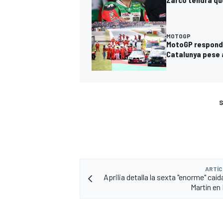
MOTOGP
MotoGP responde 
Catalunya pese 
S
ARTÍC
Aprilia detalla la sexta "enorme" caí
Martín en