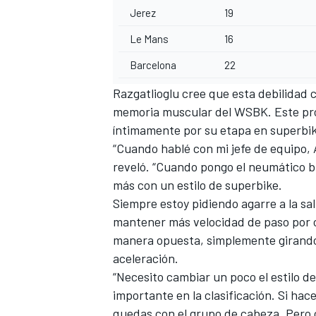
Jerez
19
Le Mans
16
Barcelona
22
Razgatlioglu cree que esta debilidad 
memoria muscular del WSBK. Este pro
íntimamente por su etapa en superbikes
“Cuando hablé con mi jefe de equipo, A
reveló. “Cuando pongo el neumático 
más con un estilo de superbike.
Siempre estoy pidiendo agarre a la sa
mantener más velocidad de paso por cu
manera opuesta, simplemente girando
aceleración.
“Necesito cambiar un poco el estilo d
importante en la clasificación. Si hac
quedas con el grupo de cabeza. Pero cu