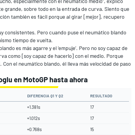
cho, especialmente con el neumático medio”, explicó
te grande, sobre todo en la entrada de curva. Siento que
ción también es fácil porque al girar [mejor], recupero
uy consistentes. Pero cuando puse el neumático blando
mismo tiempo de vuelta.
lando es más agarre y el ‘empuje’. Pero no soy capaz de
rva como [soy capaz de hacerlo] con el medio. Porque
]. Con el neumático blando, él lleva más velocidad de paso
ioglu en MotoGP hasta ahora
DIFERENCIA Q1 Y Q2
RESULTADO
+1.381s
17
+1.012s
17
+0.768s
15