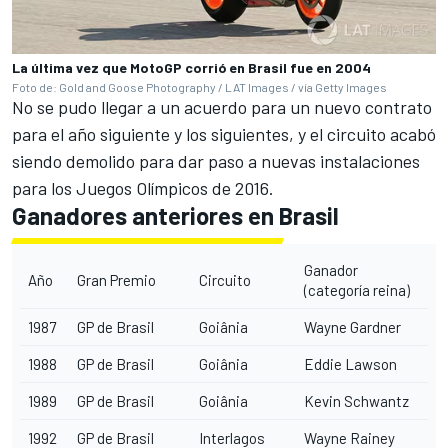
La última vez que MotoGP corrió en Brasil fue en 2004
Foto de: Gold and Goose Photography / LAT Images / vía Getty Images
No se pudo llegar a un acuerdo para un nuevo contrato
para el año siguiente y los siguientes, y el circuito acabó
siendo demolido para dar paso a nuevas instalaciones
para los Juegos Olímpicos de 2016.
Ganadores anteriores en Brasil
Ganador
Año
Gran Premio
Circuito
(categoría reina)
1987
GP de Brasil
Goiânia
Wayne Gardner
1988
GP de Brasil
Goiânia
Eddie Lawson
1989
GP de Brasil
Goiânia
Kevin Schwantz
1992
GP de Brasil
Interlagos
Wayne Rainey