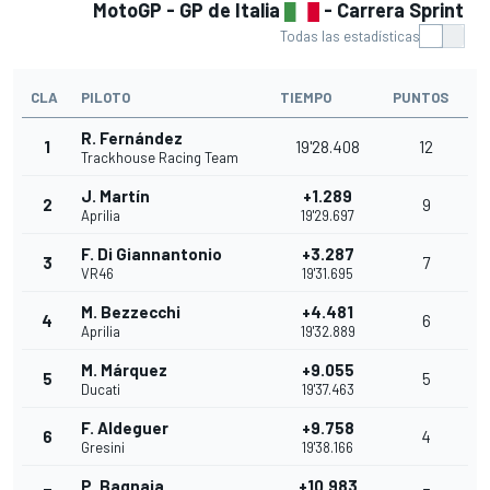
MotoGP - GP de Italia
- Carrera Sprint
Todas las estadísticas
CLA
PILOTO
TIEMPO
PUNTOS
R. Fernández
1
19'28.408
12
Trackhouse Racing Team
J. Martín
+1.289
2
9
Aprilia
19'29.697
F. Di Giannantonio
+3.287
3
7
VR46
19'31.695
M. Bezzecchi
+4.481
4
6
Aprilia
19'32.889
M. Márquez
+9.055
5
5
Ducati
19'37.463
F. Aldeguer
+9.758
6
4
Gresini
19'38.166
P. Bagnaia
+10.983