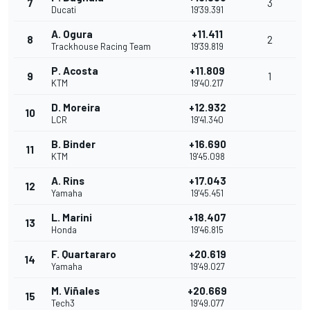
7
3
Ducati
19'39.391
A. Ogura
+11.411
8
2
Trackhouse Racing Team
19'39.819
P. Acosta
+11.809
9
1
KTM
19'40.217
D. Moreira
+12.932
10
LCR
19'41.340
B. Binder
+16.690
11
KTM
19'45.098
A. Rins
+17.043
12
Yamaha
19'45.451
L. Marini
+18.407
13
Honda
19'46.815
F. Quartararo
+20.619
14
Yamaha
19'49.027
M. Viñales
+20.669
15
Tech3
19'49.077