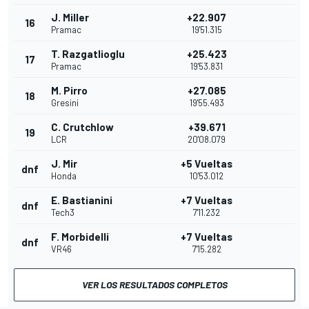
J. Miller
+22.907
16
Pramac
19'51.315
T. Razgatlioglu
+25.423
17
Pramac
19'53.831
M. Pirro
+27.085
18
Gresini
19'55.493
C. Crutchlow
+39.671
19
LCR
20'08.079
J. Mir
+5 Vueltas
dnf
Honda
10'53.012
E. Bastianini
+7 Vueltas
dnf
Tech3
7'11.232
F. Morbidelli
+7 Vueltas
dnf
VR46
7'15.282
VER LOS RESULTADOS COMPLETOS