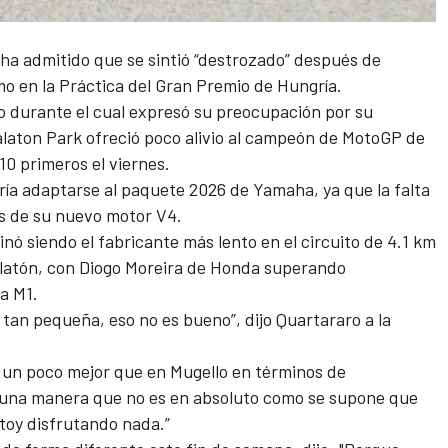
ha admitido que se sintió “destrozado” después de
o en la Práctica del Gran Premio de Hungría.
o durante el cual expresó su preocupación por su
alaton Park ofreció poco alivio al campeón de MotoGP de
 10 primeros el viernes.
ería adaptarse al paquete 2026 de Yamaha, ya que la falta
nes de su nuevo motor V4.
nó siendo el fabricante más lento en el circuito de 4.1 km
alatón, con
Diogo Moreira
de
Honda
superando
a M1.
tan pequeña, eso no es bueno”, dijo Quartararo a la
s un poco mejor que en Mugello en términos de
e una manera que no es en absoluto como se supone que
stoy disfrutando nada.”