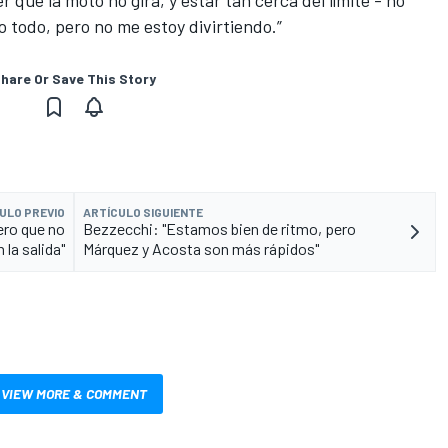
er que la moto no gira, y estar tan cerca del límite - no
o todo, pero no me estoy divirtiendo.”
hare Or Save This Story
ULO PREVIO
ARTÍCULO SIGUIENTE
ero que no
Bezzecchi: "Estamos bien de ritmo, pero
 la salida"
Márquez y Acosta son más rápidos"
VIEW MORE & COMMENT