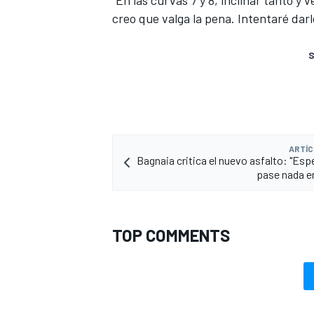
“En las curvas 7 y 8, inclinar tanto y v
creo que valga la pena. Intentaré darl
S
ARTÍC
Bagnaia critica el nuevo asfalto: "Esp
pase nada en
TOP COMMENTS