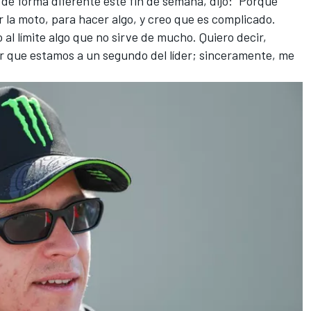
de forma diferente este fin de semana, dijo: "Porque
 la moto, para hacer algo, y creo que es complicado.
al límite algo que no sirve de mucho. Quiero decir,
ver que estamos a un segundo del líder; sinceramente, me