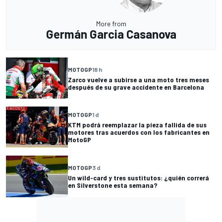
More from
Germán Garcia Casanova
MOTOGP
18 h
Zarco vuelve a subirse a una moto tres meses
después de su grave accidente en Barcelona
MOTOGP
1 d
KTM podrá reemplazar la pieza fallida de sus
motores tras acuerdos con los fabricantes en
MotoGP
MOTOGP
3 d
Un wild-card y tres sustitutos: ¿quién correrá
en Silverstone esta semana?