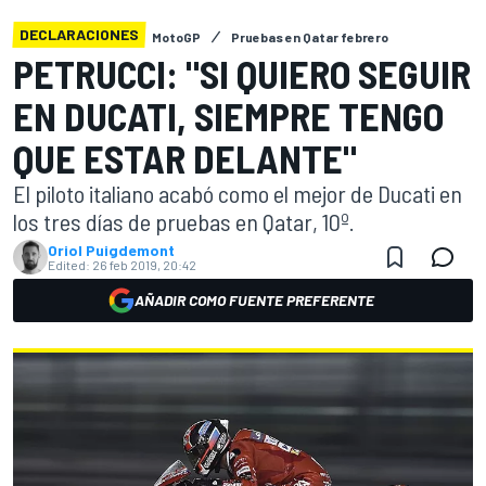
DECLARACIONES
MotoGP
Pruebas en Qatar febrero
PETRUCCI: "SI QUIERO SEGUIR
EN DUCATI, SIEMPRE TENGO
QUE ESTAR DELANTE"
El piloto italiano acabó como el mejor de Ducati en
los tres días de pruebas en Qatar, 10º.
Oriol Puigdemont
Edited:
26 feb 2019, 20:42
AÑADIR COMO FUENTE PREFERENTE