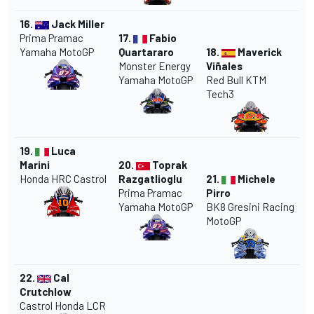
16.
Jack Miller
Prima Pramac
17.
Fabio
Yamaha MotoGP
Quartararo
18.
Maverick
Monster Energy
Viñales
Yamaha MotoGP
Red Bull KTM
Tech3
19.
Luca
Marini
20.
Toprak
Honda HRC Castrol
Razgatlioglu
21.
Michele
Prima Pramac
Pirro
Yamaha MotoGP
BK8 Gresini Racing
MotoGP
22.
Cal
Crutchlow
Castrol Honda LCR