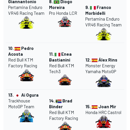
Giannantonio
8.
Diogo
Pertamina Enduro
Moreira
9.
Franco
VR46 Racing Team
Pro Honda LCR
Morbidelli
Pertamina Enduro
VR46 Racing Team
10.
Pedro
Acosta
11.
Enea
Red Bull KTM
Bastianini
12.
Álex Rins
Factory Racing
Red Bull KTM
Monster Energy
Tech3
Yamaha MotoGP
13.
Ai Ogura
Trackhouse
14.
Brad
MotoGP Team
Binder
15.
Joan Mir
Red Bull KTM
Honda HRC Castrol
Factory Racing