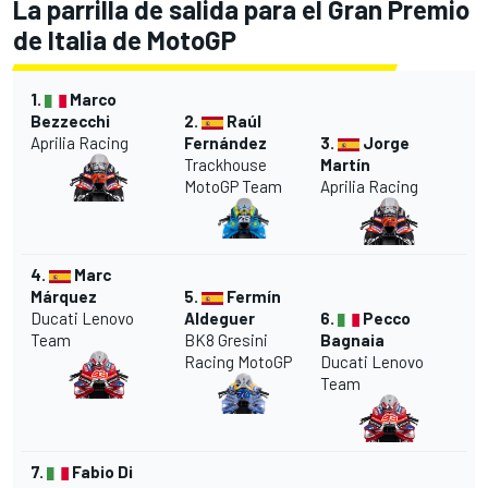
La parrilla de salida para el Gran Premio
de Italia de MotoGP
1.
Marco
Bezzecchi
2.
Raúl
Aprilia Racing
Fernández
3.
Jorge
Trackhouse
Martín
MotoGP Team
Aprilia Racing
4.
Marc
Márquez
5.
Fermín
Ducati Lenovo
Aldeguer
6.
Pecco
Team
BK8 Gresini
Bagnaia
Racing MotoGP
Ducati Lenovo
Team
7.
Fabio Di