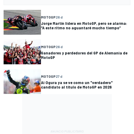
MOTOGP
26 d
Jorge Martín lidera en MotoGP, pero se alarma:
“A este ritmo no aguantaré mucho tiempo”
MOTOGP
26 d
Ganadores y perdedores del GP de Alemania de
MotoGP
MOTOGP
27 d
Ai Ogura ya se ve como un "verdadero"
candidato al título de MotoGP en 2026