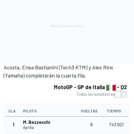
Acosta,
Enea Bastianini
(Tech3 KTM) y
Alex Rins
(
Yamaha
) completarán la cuarta fila.
MotoGP - GP de Italia
- Q2
Todas las estadísticas
CLA
PILOTO
VUELTAS
TIEMPO
M. Bezzecchi
1
8
1'43.921
Aprilia