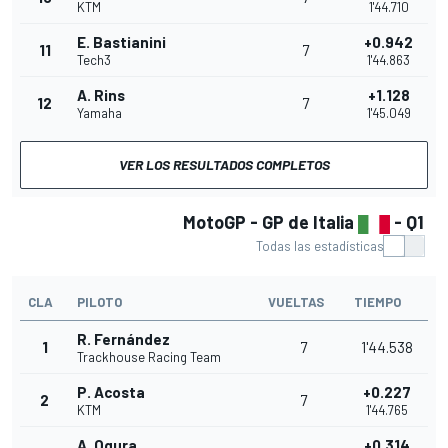
KTM
1'44.710
E. Bastianini
+0.942
11
7
Tech3
1'44.863
A. Rins
+1.128
12
7
Yamaha
1'45.049
VER LOS RESULTADOS COMPLETOS
MotoGP - GP de Italia
- Q1
Todas las estadísticas
CLA
PILOTO
VUELTAS
TIEMPO
R. Fernández
1
7
1'44.538
Trackhouse Racing Team
P. Acosta
+0.227
2
7
KTM
1'44.765
A. Ogura
+0.314