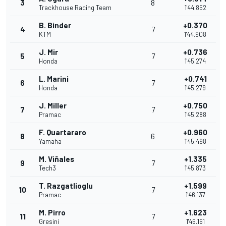
3
8
Trackhouse Racing Team
1'44.852
B. Binder
+0.370
4
7
KTM
1'44.908
J. Mir
+0.736
5
7
Honda
1'45.274
L. Marini
+0.741
6
7
Honda
1'45.279
J. Miller
+0.750
7
7
Pramac
1'45.288
F. Quartararo
+0.960
8
6
Yamaha
1'45.498
M. Viñales
+1.335
9
7
Tech3
1'45.873
T. Razgatlioglu
+1.599
10
7
Pramac
1'46.137
M. Pirro
+1.623
11
7
Gresini
1'46.161