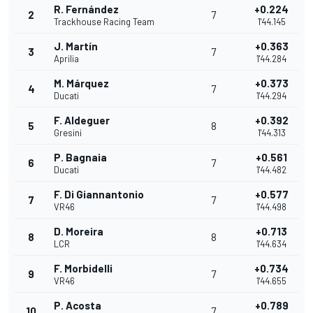
R. Fernández
+0.224
2
7
Trackhouse Racing Team
1'44.145
J. Martín
+0.363
3
7
Aprilia
1'44.284
M. Márquez
+0.373
4
7
Ducati
1'44.294
F. Aldeguer
+0.392
5
8
Gresini
1'44.313
P. Bagnaia
+0.561
6
7
Ducati
1'44.482
F. Di Giannantonio
+0.577
7
7
VR46
1'44.498
D. Moreira
+0.713
8
8
LCR
1'44.634
F. Morbidelli
+0.734
9
7
VR46
1'44.655
P. Acosta
+0.789
10
7