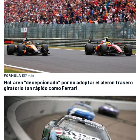
FÓRMULA 1
37 min
McLaren "decepcionado" por no adoptar el alerón trasero
giratorio tan rápido como Ferrari