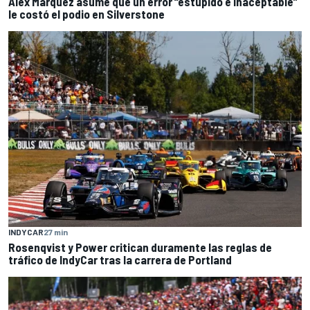
Alex Marquez asume que un error “estúpido e inaceptable”
le costó el podio en Silverstone
INDYCAR
27 min
Rosenqvist y Power critican duramente las reglas de
tráfico de IndyCar tras la carrera de Portland