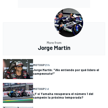
More from
Jorge Martín
MOTOGP
21 h
Jorge Martín: "¡No entiendo por qué lidero el
campeonato!"
MOTOGP
2 d
¿Y si Yamaha recuperara el número 1 del
campeón la próxima temporada?