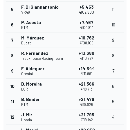
F. Di Giannantonio
+5.453
5
11
VR46
41'02.800
P. Acosta
+7.467
6
10
KTM
41'04.814
M. Márquez
+10.762
7
9
Ducati
41'08.109
R. Fernández
+13.380
8
8
Trackhouse Racing Team
41'10.727
F. Aldeguer
+14.644
9
7
Gresini
41'11.991
D. Moreira
+21.366
10
6
LCR
41'18.713
B. Binder
+21.479
11
5
KTM
41'18.826
J. Mir
+21.795
12
4
Honda
41'19.142
L. Marini
+22.059