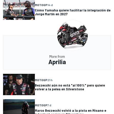
MOTOGP
14 d
Cómo Yamaha quiere facilitar la integración de
Jorge Martín en 2027
More from
Aprilia
MOTOGP
21 h
Bezzecchi aún no está "al 100%" pero quiere
volver a la pelea en Silverstone
MOTOGP
7 d
Marco Bezzecchi volvió a la pista en Misano e