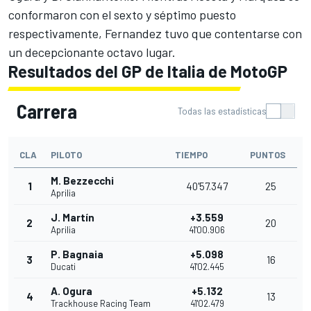
conformaron con el sexto y séptimo puesto
respectivamente, Fernandez tuvo que contentarse con
un decepcionante octavo lugar.
Resultados del GP de Italia de MotoGP
Carrera
Todas las estadísticas
CLA
PILOTO
TIEMPO
PUNTOS
M. Bezzecchi
1
40'57.347
25
Aprilia
J. Martín
+3.559
2
20
Aprilia
41'00.906
P. Bagnaia
+5.098
3
16
Ducati
41'02.445
A. Ogura
+5.132
4
13
Trackhouse Racing Team
41'02.479