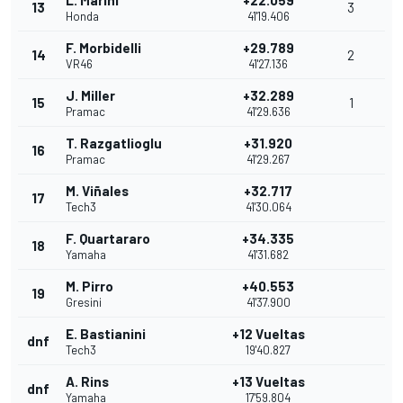
13
3
Honda
41'19.406
F. Morbidelli
+29.789
14
2
VR46
41'27.136
J. Miller
+32.289
15
1
Pramac
41'29.636
T. Razgatlioglu
+31.920
16
Pramac
41'29.267
M. Viñales
+32.717
17
Tech3
41'30.064
F. Quartararo
+34.335
18
Yamaha
41'31.682
M. Pirro
+40.553
19
Gresini
41'37.900
E. Bastianini
+12 Vueltas
dnf
Tech3
19'40.827
A. Rins
+13 Vueltas
dnf
Yamaha
17'59.804