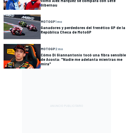
cómo Alex Márquez se compara con Sete
Gibernau
MOTOGP
1 mo
Ganadores y perdedores del frenético GP de la
República Checa de MotoGP
MOTOGP
2 mo
Cómo Di Giannantonio tocó una fibra sensible
de Acosta: "Nadie me adelanta mientras me
mira"