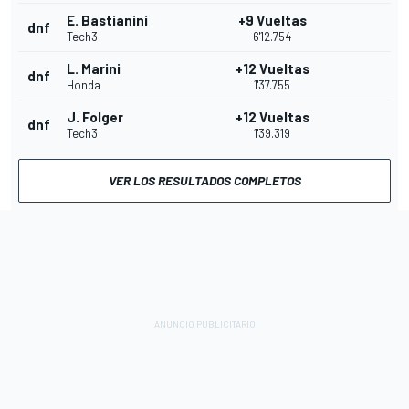
E. Bastianini
+9 Vueltas
dnf
Tech3
6'12.754
L. Marini
+12 Vueltas
dnf
Honda
1'37.755
J. Folger
+12 Vueltas
dnf
Tech3
1'39.319
VER LOS RESULTADOS COMPLETOS