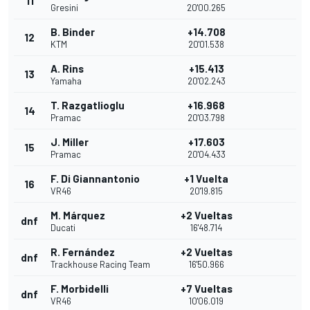
11
Gresini
20'00.265
B. Binder
+14.708
12
KTM
20'01.538
A. Rins
+15.413
13
Yamaha
20'02.243
T. Razgatlioglu
+16.968
14
Pramac
20'03.798
J. Miller
+17.603
15
Pramac
20'04.433
F. Di Giannantonio
+1 Vuelta
16
VR46
20'19.815
M. Márquez
+2 Vueltas
dnf
Ducati
16'48.714
R. Fernández
+2 Vueltas
dnf
Trackhouse Racing Team
16'50.966
F. Morbidelli
+7 Vueltas
dnf
VR46
10'06.019