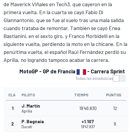
de
Maverick Viñales
en
Tech3
, que cayeron en la
primera vuelta. En la cuarta se cayó
Fabio Di
Giannantonio
, que se fue al suelo tras una mala salida
cuando trataba de remontar. También se cayó
Enea
Bastianini
, en el sexto giro, y
Franco Morbidelli
en la
siguiente vuelta, perdiendo la moto en la chicane. En la
penúltima vuelta, el español
Raúl Fernández
perdió su
Aprilia
, no logrando tampoco acabar la carrera.
MotoGP - GP de Francia
- Carrera Sprint
Todas las estadísticas
CLA
PILOTO
TIEMPO
PUNTOS
J. Martín
1
19'46.830
12
Aprilia
P. Bagnaia
+1.107
2
9
Ducati
19'47.937