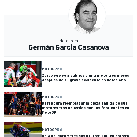
More from
Germán Garcia Casanova
MOTOGP
2 d
Zarco vuelve a subirse a una moto tres meses
después de su grave accidente en Barcelona
MOTOGP
3 d
KTM podrá reemplazar la pieza fallida de sus
motores tras acuerdos con los fabricantes en
MotoGP
MOTOGP
5 d
Un wild-card y tres sustitutos: ¿quién correrá