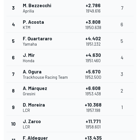
M. Bezzecchi
+2.786
3
7
Aprilia
19'49.616
P. Acosta
+3.808
4
6
KTM
19'50.638
F. Quartararo
+4.402
5
5
Yamaha
19'51.232
J. Mir
+4.630
6
4
Honda
19'51.460
A. Ogura
+5.670
7
3
Trackhouse Racing Team
19'52.500
A. Márquez
+6.608
8
2
Gresini
19'53.438
D. Moreira
+10.368
9
1
LCR
19'57.198
J. Zarco
+11.771
10
LCR
19'58.601
F. Aldeguer
+13.435