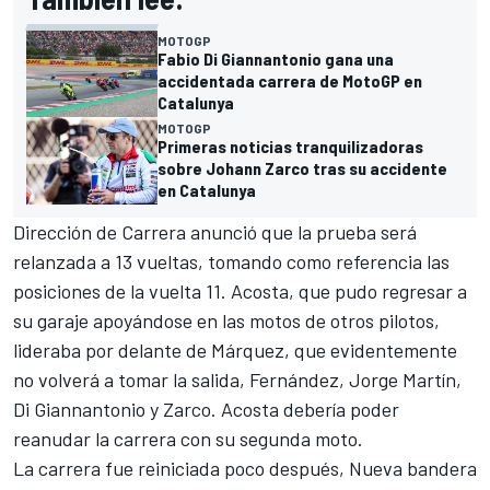
MOTOGP
Fabio Di Giannantonio gana una
accidentada carrera de MotoGP en
Catalunya
MOTOGP
Primeras noticias tranquilizadoras
sobre Johann Zarco tras su accidente
en Catalunya
Dirección de Carrera anunció que la prueba será
relanzada a 13 vueltas, tomando como referencia las
posiciones de la vuelta 11. Acosta, que pudo regresar a
su garaje apoyándose en las motos de otros pilotos,
lideraba por delante de Márquez, que evidentemente
no volverá a tomar la salida, Fernández, Jorge Martín,
Di Giannantonio y Zarco. Acosta debería poder
reanudar la carrera con su segunda moto.
La carrera fue reiniciada poco después,
Nueva bandera