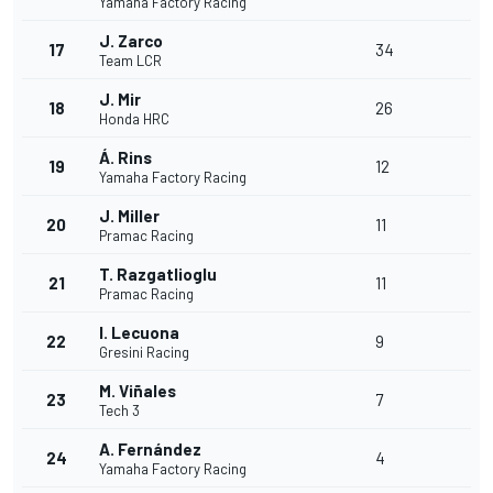
Yamaha Factory Racing
J. Zarco
17
34
Team LCR
J. Mir
18
26
Honda HRC
Á. Rins
19
12
Yamaha Factory Racing
J. Miller
20
11
Pramac Racing
T. Razgatlioglu
21
11
Pramac Racing
I. Lecuona
22
9
Gresini Racing
M. Viñales
23
7
Tech 3
A. Fernández
24
4
Yamaha Factory Racing