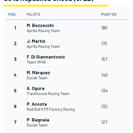
POS.
PILOTO
PUNTOS
M. Bezzecchi
1
180
Aprilia Racing Team
J. Martín
2
172
Aprilia Racing Team
F. Di Giannantonio
3
157
Team VR46
M. Márquez
4
140
Ducati Team
A. Ogura
5
134
Trackhouse Racing Team
P. Acosta
6
132
Red Bull KTM Factory Racing
P. Bagnaia
7
127
Ducati Team