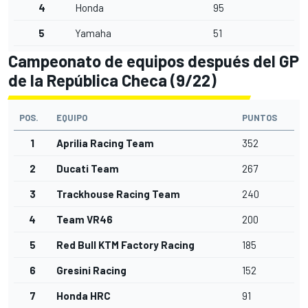
4
Honda
95
5
Yamaha
51
Campeonato de equipos después del GP
de la República Checa (9/22)
POS.
EQUIPO
PUNTOS
1
Aprilia Racing Team
352
2
Ducati Team
267
3
Trackhouse Racing Team
240
4
Team VR46
200
5
Red Bull KTM Factory Racing
185
6
Gresini Racing
152
7
Honda HRC
91