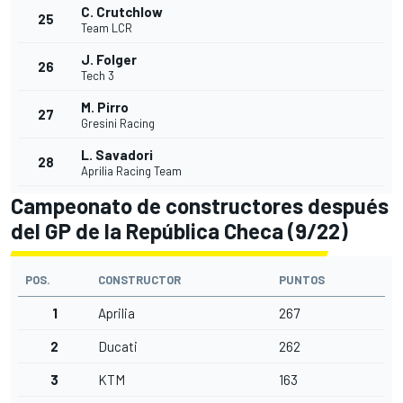
C. Crutchlow
25
Team LCR
J. Folger
26
Tech 3
M. Pirro
27
Gresini Racing
L. Savadori
28
Aprilia Racing Team
Campeonato de constructores después
del GP de la República Checa (9/22)
POS.
CONSTRUCTOR
PUNTOS
1
Aprilia
267
2
Ducati
262
3
KTM
163