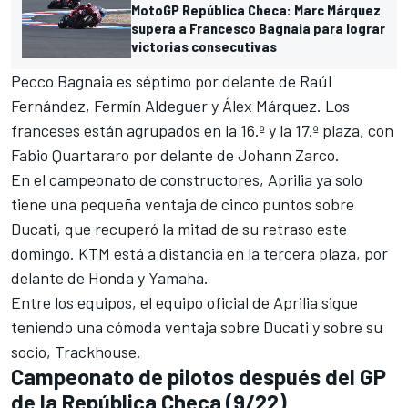
MotoGP República Checa: Marc Márquez
supera a Francesco Bagnaia para lograr
victorias consecutivas
Pecco Bagnaia
es séptimo por delante de
Raúl
Fernández
, Fermín Aldeguer y Álex Márquez. Los
franceses están agrupados en la 16.ª y la 17.ª plaza, con
Fabio Quartararo
por delante de
Johann Zarco
.
En el campeonato de constructores,
Aprilia
ya solo
tiene una pequeña ventaja de cinco puntos sobre
Ducati
, que recuperó la mitad de su retraso este
domingo.
KTM
está a distancia en la tercera plaza, por
delante de
Honda
y
Yamaha
.
Entre los equipos, el equipo oficial de Aprilia sigue
teniendo una cómoda ventaja sobre Ducati y sobre su
socio, Trackhouse.
Campeonato de pilotos después del GP
de la República Checa (9/22)