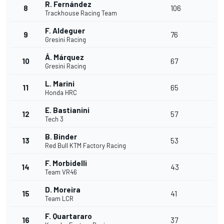
R. Fernández
8
106
Trackhouse Racing Team
F. Aldeguer
9
76
Gresini Racing
Á. Márquez
10
67
Gresini Racing
L. Marini
11
65
Honda HRC
E. Bastianini
12
57
Tech 3
B. Binder
13
53
Red Bull KTM Factory Racing
F. Morbidelli
14
43
Team VR46
D. Moreira
15
41
Team LCR
F. Quartararo
16
37