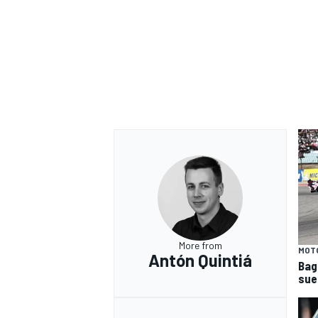
More from
MOT
Antón Quintiá
Bag
sue