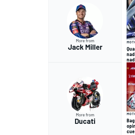
More from
MOT
Jack Miller
Qua
nad
nad
MOT
More from
Ducati
Bag
opi
cue