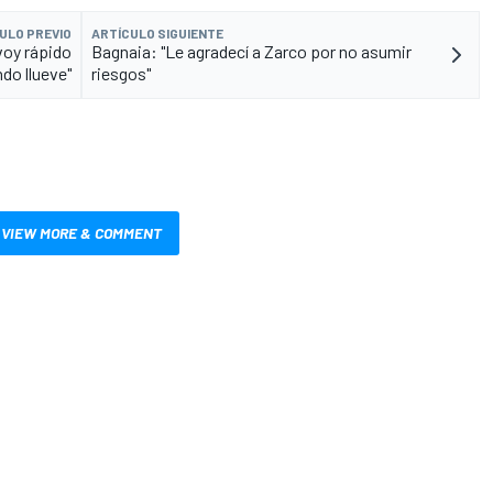
ULO PREVIO
ARTÍCULO SIGUIENTE
voy rápido
Bagnaia: "Le agradecí a Zarco por no asumir
do llueve"
riesgos"
VIEW MORE & COMMENT