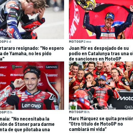
OGP
9 d
MOTOGP
2 mo
rtararo resignado: "No espero
Joan Mir es despojado de su
a de Yamaha, no les pido
podio en Catalunya tras una o
a"
de sanciones en MotoGP
MOTOGP
16 h
OGP
13 h
Marc Márquez se quita presió
naia: "No necesitaba la
“Otro título de MotoGP no
nión de Stoner para darme
cambiará mi vida”
nta de que pilotaba una