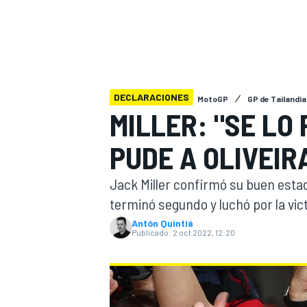
FÓRMULA E
MOTO
DECLARACIONES
MotoGP
GP de Tailandia
MILLER: "SE LO 
NASCAR
INDYCAR
SPORTSCAR
RALLY
TURISM
PUDE A OLIVEIR
Jack Miller confirmó su buen esta
terminó segundo y luchó por la vict
Antón Quintiá
Publicado:
2 oct 2022, 12:20
MÁS