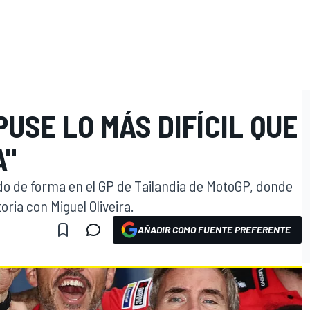
PUSE LO MÁS DIFÍCIL QUE
O
A"
do de forma en el GP de Tailandia de MotoGP, donde
oria con Miguel Oliveira.
AÑADIR COMO FUENTE PREFERENTE