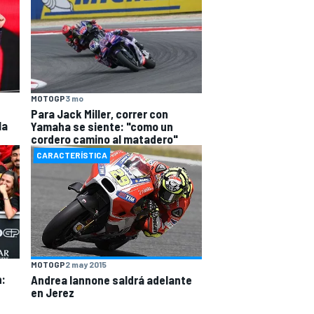
MOTOGP
3 mo
Para Jack Miller, correr con
la
Yamaha se siente: "como un
cordero camino al matadero"
CARACTERÍSTICA
MOTOGP
2 may 2015
n:
Andrea Iannone saldrá adelante
en Jerez