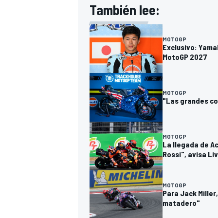
También lee:
MOTOGP
Exclusivo: Yama
MotoGP 2027
MOTOGP
"Las grandes co
MOTOGP
La llegada de A
Rossi", avisa Li
MOTOGP
Para Jack Miller
matadero"