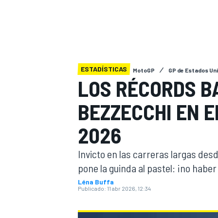
FÓRMULA E
MOTO
ESTADÍSTICAS
MotoGP
GP de Estados Un
LOS RÉCORDS B
NASCAR
INDYCAR
SPORTSCAR
RALLY
TURISM
BEZZECCHI EN E
2026
Invicto en las carreras largas des
pone la guinda al pastel: ¡no haber
Léna Buffa
Publicado:
11 abr 2026, 12:34
MÁS