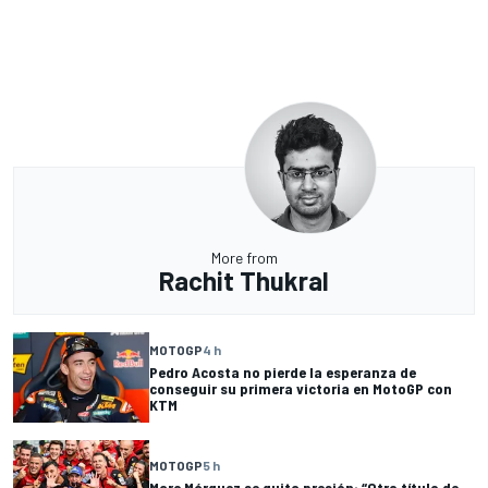
More from
Rachit Thukral
MOTOGP
4 h
Pedro Acosta no pierde la esperanza de
conseguir su primera victoria en MotoGP con
KTM
MOTOGP
5 h
Marc Márquez se quita presión: “Otro título de