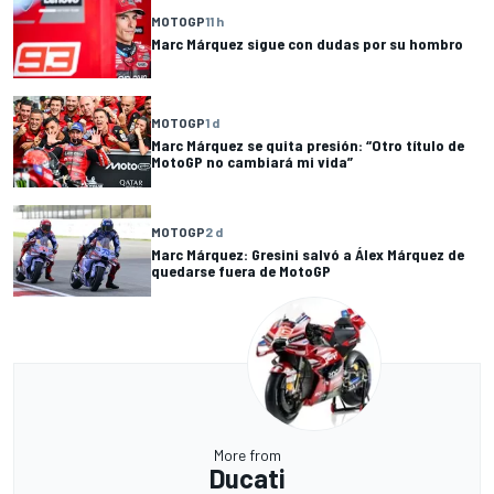
MOTOGP
11 h
Marc Márquez sigue con dudas por su hombro
MOTOGP
1 d
Marc Márquez se quita presión: “Otro título de
MotoGP no cambiará mi vida”
MOTOGP
2 d
Marc Márquez: Gresini salvó a Álex Márquez de
quedarse fuera de MotoGP
More from
Ducati