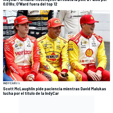
0.018s; O’Ward fuera del top 12
INDYCAR
9 h
Scott McLaughlin pide paciencia mientras David Malukas
lucha por el título de la IndyCar