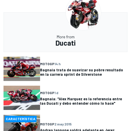
More from
Ducati
MOTOGP
14 h
Bagnaia trata de suavizar su pobre resultado
en la carrera sprint de Silverstone
MOTOGP
1 d
Bagnaia: "Alex Marquez es la referencia entre
las Ducati y debo entender cómo lo hace"
CARACTERÍSTICA
MOTOGP
2 may 2015
Andrea Iannone saldrá adelante en Jerez