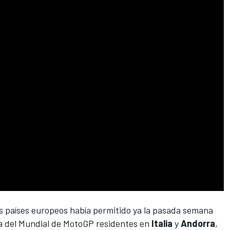
tes países europeos había permitido ya la pasada semana
lla del Mundial de MotoGP residentes en
Italia
y
Andorra
,