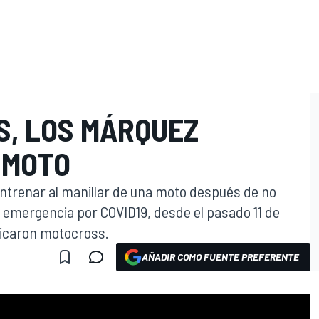
S, LOS MÁRQUEZ
O
 MOTO
entrenar al manillar de una moto después de no
e emergencia por COVID19, desde el pasado 11 de
ticaron motocross.
AÑADIR COMO FUENTE PREFERENTE