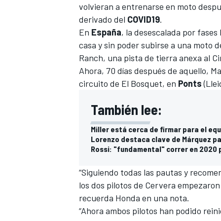
volvieran a entrenarse en moto despu
derivado del
COVID19
.
En
España
, la desescalada por fase
casa y sin poder subirse a una moto d
Ranch, una pista de tierra anexa al C
Ahora, 70 días después de aquello, M
circuito de El Bosquet, en
Ponts
(Lle
También lee:
Miller está cerca de firmar para el equ
Lorenzo destaca clave de Márquez pa
Rossi: "fundamental" correr en 2020 
“Siguiendo todas las pautas y recome
los dos pilotos de Cervera empezaron a
recuerda Honda en una nota.
“Ahora ambos pilotos han podido reini