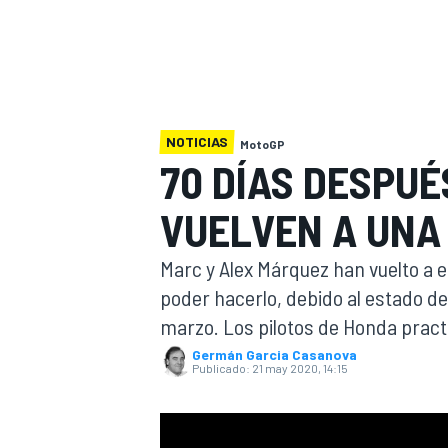
FÓRMULA E
MOTO
NOTICIAS
MotoGP
70 DÍAS DESPUÉ
NASCAR
INDYCAR
SPORTSCAR
RALLY
TURISM
VUELVEN A UNA
Marc y Alex Márquez han vuelto a 
poder hacerlo, debido al estado d
marzo. Los pilotos de Honda prac
Germán Garcia Casanova
Publicado:
21 may 2020, 14:15
MÁS