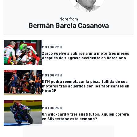
More from
Germán Garcia Casanova
MOTOGP
2 d
Zarco vuelve a subirse a una moto tres meses
después de su grave accidente en Barcelona
MOTOGP
3 d
KTM podrá reemplazar la pieza fallida de sus
motores tras acuerdos con los fabricantes en
MotoGP
MOTOGP
5 d
Un wild-card y tres sustitutos: ¿quién correrá
en Silverstone esta semana?