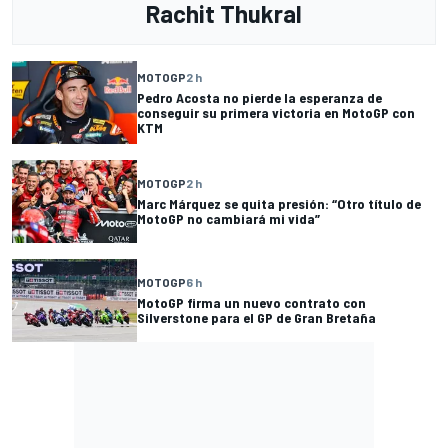
Rachit Thukral
MOTOGP
2 h
Pedro Acosta no pierde la esperanza de
conseguir su primera victoria en MotoGP con
KTM
MOTOGP
2 h
Marc Márquez se quita presión: “Otro título de
MotoGP no cambiará mi vida”
MOTOGP
6 h
MotoGP firma un nuevo contrato con
Silverstone para el GP de Gran Bretaña