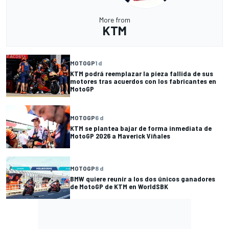
More from
KTM
MOTOGP
1 d
KTM podrá reemplazar la pieza fallida de sus
motores tras acuerdos con los fabricantes en
MotoGP
MOTOGP
6 d
KTM se plantea bajar de forma inmediata de
MotoGP 2026 a Maverick Viñales
MOTOGP
8 d
BMW quiere reunir a los dos únicos ganadores
de MotoGP de KTM en WorldSBK