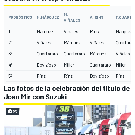
M.
PRONÓSTICO
M.MÁRQUEZ
A. RINS
F.QUARTA
VIÑALES
1º
Márquez
Viñales
Rins
Márquez
2º
Viñales
Márquez
Viñales
Quartarar
3º
Quartararo
Quartararo
Márquez
Viñales
4º
Dovizioso
Miller
Quartararo
Miller
5º
Rins
Rins
Dovizioso
Rins
Las fotos de la celebración del título de
Joan Mir con Suzuki
55