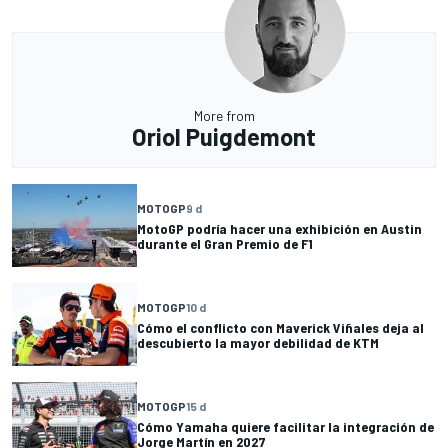
More from
Oriol Puigdemont
MOTOGP
9 d
MotoGP podría hacer una exhibición en Austin
durante el Gran Premio de F1
MOTOGP
10 d
Cómo el conflicto con Maverick Viñales deja al
descubierto la mayor debilidad de KTM
MOTOGP
15 d
Cómo Yamaha quiere facilitar la integración de
Jorge Martín en 2027