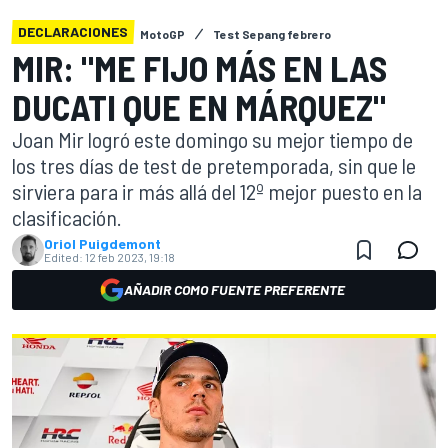
DECLARACIONES
MotoGP
Test Sepang febrero
MIR: "ME FIJO MÁS EN LAS
DUCATI QUE EN MÁRQUEZ"
Joan Mir logró este domingo su mejor tiempo de
los tres días de test de pretemporada, sin que le
sirviera para ir más allá del 12º mejor puesto en la
clasificación.
Oriol Puigdemont
Edited:
12 feb 2023, 19:18
AÑADIR COMO FUENTE PREFERENTE