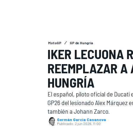
FÓRMULA E
MOTO
MotoGP
GP de Hungría
IKER LECUONA 
NASCAR
INDYCAR
SPORTSCAR
RALLY
TURISM
REEMPLAZAR A 
HUNGRÍA
El español, piloto oficial de Ducat
GP26 del lesionado Alex Márquez e
también a Johann Zarco.
Germán Garcia Casanova
MÁS
Publicado:
2 jun 2026, 11:00