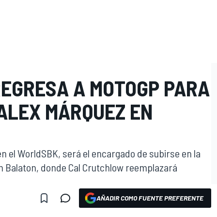
REGRESA A MOTOGP PARA
O
ALEX MÁRQUEZ EN
i en el WorldSBK, será el encargado de subirse en la
n Balaton, donde Cal Crutchlow reemplazará
AÑADIR COMO FUENTE PREFERENTE