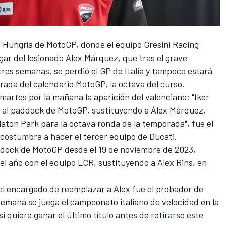
de Hungría de MotoGP, donde el equipo
Gresini
Racing
gar del lesionado
Alex Márquez
, que tras el grave
res semanas, se perdió el GP de Italia y tampoco estará
rada del calendario MotoGP, la octava del curso.
martes por la mañana la aparición del valenciano: "Iker
 al paddock de MotoGP, sustituyendo a Álex Márquez,
laton Park para la octava ronda de la temporada", fue el
acostumbra a hacer el tercer equipo de
Ducati
.
ddock de MotoGP desde el 19 de noviembre de 2023,
el año con el equipo
LCR
, sustituyendo a
Alex Rins
, en
el encargado de reemplazar a Alex fue el probador de
 semana se juega el campeonato italiano de velocidad en la
si quiere ganar el último título antes de retirarse este