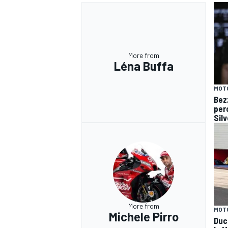
More from
Léna Buffa
MOT
Bez
pero
Sil
More from
MOT
Michele Pirro
Duc