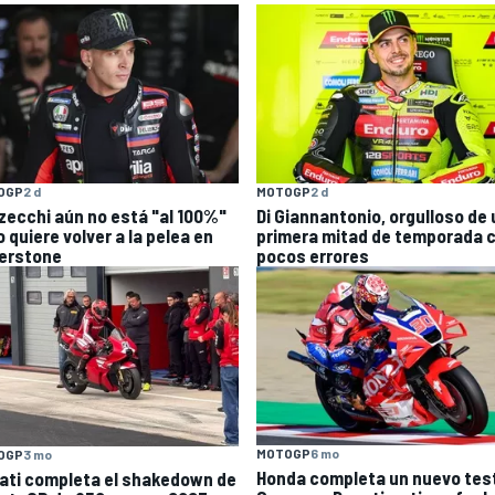
OGP
2 d
MOTOGP
2 d
zecchi aún no está "al 100%"
Di Giannantonio, orgulloso de
 quiere volver a la pelea en
primera mitad de temporada 
verstone
pocos errores
MOTOGP
6 mo
OGP
3 mo
Honda completa un nuevo tes
ati completa el shakedown de