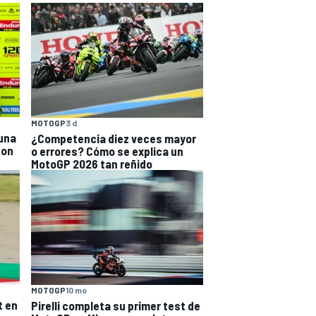
MOTOGP
3 d
 una
¿Competencia diez veces mayor
con
o errores? Cómo se explica un
MotoGP 2026 tan reñido
MOTOGP
10 mo
t en
Pirelli completa su primer test de