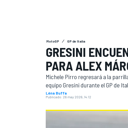
FÓRMULA E
MOTO
MotoGP
GP de Italia
GRESINI ENCUE
NASCAR
INDYCAR
SPORTSCAR
RALLY
TURISM
PARA ALEX MÁR
Michele Pirro regresará a la parri
equipo Gresini durante el GP de Ital
Léna Buffa
Publicado:
26 may 2026, 14:12
MÁS