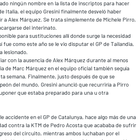
icado ningún nombre
en la lista de inscriptos
para hacer
e Italia, el equipo
Gresini
finalmente desveló haber
ir a
Alex Márquez
. Se trata simplemente de
Michele Pirro
,
ncargarse del interinato.
ponible para sustituciones allí donde surge la necesidad
í fue como este año se le vio disputar el GP de Tailandia,
a lesionado.
idiar con la ausencia de Alex Márquez durante al menos
ia de
Marc Márquez
en el equipo oficial también seguía
sta semana. Finalmente,
justo después de que se
ampeón del mundo
, Gresini anunció que recurriría a Pirro
suponer que estaba preparado para una u otra
le accidente en el GP de Catalunya, hace algo más de una
dad contra la
KTM
de
Pedro Acosta
que acababa de sufrir
greso del circuito, mientras ambos luchaban por el