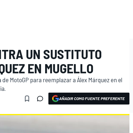
NTRA UN SUSTITUTO
O
QUEZ EN MUGELLO
lla de MotoGP para reemplazar a Álex Márquez en el
ia.
AÑADIR COMO FUENTE PREFERENTE