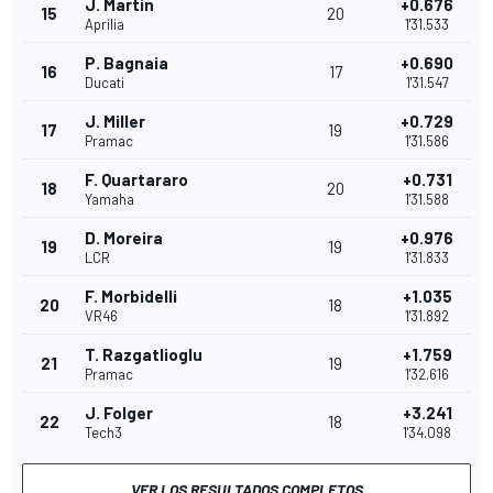
J. Martín
+0.676
15
20
Aprilia
1'31.533
P. Bagnaia
+0.690
16
17
Ducati
1'31.547
J. Miller
+0.729
17
19
Pramac
1'31.586
F. Quartararo
+0.731
18
20
Yamaha
1'31.588
D. Moreira
+0.976
19
19
LCR
1'31.833
F. Morbidelli
+1.035
20
18
VR46
1'31.892
T. Razgatlioglu
+1.759
21
19
Pramac
1'32.616
J. Folger
+3.241
22
18
Tech3
1'34.098
VER LOS RESULTADOS COMPLETOS