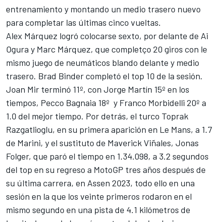
entrenamiento y montando un medio trasero nuevo
para completar las últimas cinco vueltas.
Alex Márquez
logró colocarse sexto, por delante de
Ai
Ogura
y
Marc Márquez
, que completço 20 giros con le
mismo juego de neumáticos blando delante y medio
trasero.
Brad Binder
completó el top 10 de la sesión.
Joan Mir
terminó 11º, con
Jorge Martín
15º en los
tiempos,
Pecco Bagnaia
18º y
Franco Morbidelli
20º a
1.0 del mejor tiempo. Por detrás, el turco
Toprak
Razgatlioglu
, en su primera aparición en Le Mans, a 1.7
de Marini, y el sustituto de
Maverick Viñales
,
Jonas
Folger
, que paró el tiempo en 1.34.098, a 3.2 segundos
del top en su regreso a MotoGP tres años después de
su última carrera, en Assen 2023, todo ello en una
sesión en la que los veinte primeros rodaron en el
mismo segundo en una pista de 4.1 kilómetros de