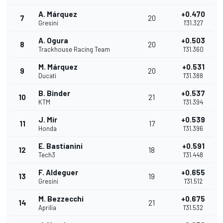
A. Márquez
+0.470
7
20
Gresini
1'31.327
A. Ogura
+0.503
8
20
Trackhouse Racing Team
1'31.360
M. Márquez
+0.531
9
20
Ducati
1'31.388
B. Binder
+0.537
10
21
KTM
1'31.394
J. Mir
+0.539
11
17
Honda
1'31.396
E. Bastianini
+0.591
12
18
Tech3
1'31.448
F. Aldeguer
+0.655
13
19
Gresini
1'31.512
M. Bezzecchi
+0.675
14
21
Aprilia
1'31.532