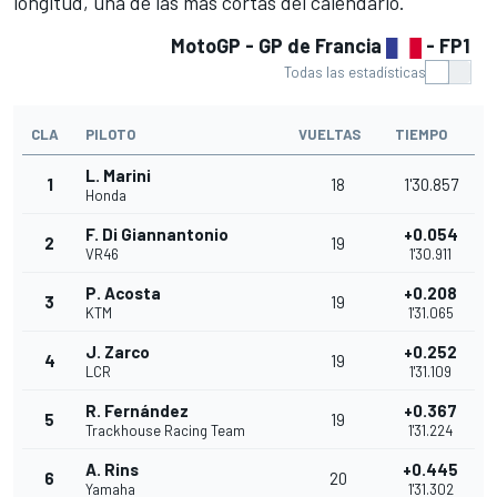
longitud, una de las más cortas del calendario.
MotoGP - GP de Francia
- FP1
Todas las estadísticas
CLA
PILOTO
VUELTAS
TIEMPO
L. Marini
1
18
1'30.857
Honda
F. Di Giannantonio
+0.054
2
19
VR46
1'30.911
P. Acosta
+0.208
3
19
KTM
1'31.065
J. Zarco
+0.252
4
19
LCR
1'31.109
R. Fernández
+0.367
5
19
Trackhouse Racing Team
1'31.224
A. Rins
+0.445
6
20
Yamaha
1'31.302