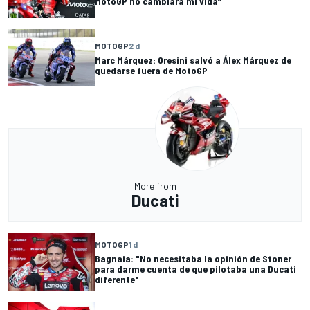
MotoGP no cambiará mi vida”
MOTOGP
2 d
Marc Márquez: Gresini salvó a Álex Márquez de
quedarse fuera de MotoGP
More from
Ducati
MOTOGP
1 d
Bagnaia: "No necesitaba la opinión de Stoner
para darme cuenta de que pilotaba una Ducati
diferente"