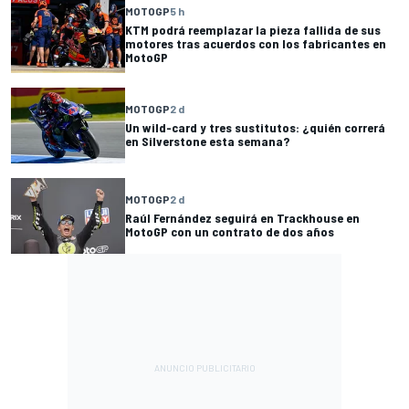
MOTOGP
5 h
KTM podrá reemplazar la pieza fallida de sus
motores tras acuerdos con los fabricantes en
MotoGP
MOTOGP
2 d
Un wild-card y tres sustitutos: ¿quién correrá
en Silverstone esta semana?
MOTOGP
2 d
Raúl Fernández seguirá en Trackhouse en
MotoGP con un contrato de dos años