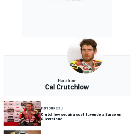
More from
Cal Crutchlow
MOTOGP
23 d
Crutchlow seguirá sustituyendo a Zarco en
Silverstone