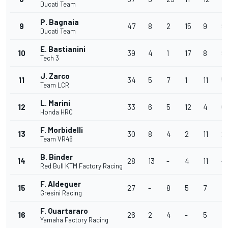
Ducati Team
P. Bagnaia
9
47
8
2
15
9
9
Ducati Team
E. Bastianini
10
39
4
1
17
8
9
Tech 3
J. Zarco
11
34
5
7
1
11
5
Team LCR
L. Marini
12
33
6
5
12
4
6
Honda HRC
F. Morbidelli
13
30
8
4
2
11
2
Team VR46
B. Binder
14
28
13
-
4
11
-
Red Bull KTM Factory Racing
F. Aldeguer
15
27
-
8
5
7
7
Gresini Racing
F. Quartararo
16
26
2
4
-
5
15
Yamaha Factory Racing