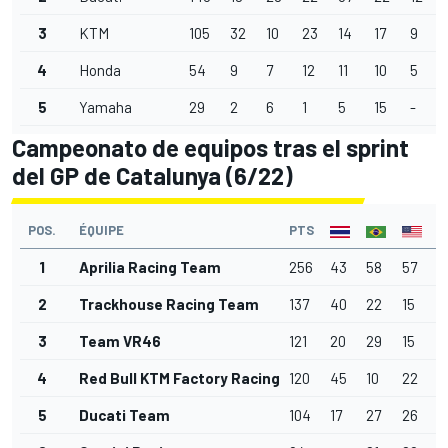
3
KTM
105
32
10
23
14
17
9
4
Honda
54
9
7
12
11
10
5
5
Yamaha
29
2
6
1
5
15
-
Campeonato de equipos tras el sprint
del GP de Catalunya (6/22)
POS.
ÉQUIPE
PTS
1
Aprilia Racing Team
256
43
58
57
3
2
Trackhouse Racing Team
137
40
22
15
2
3
Team VR46
121
20
29
15
3
4
Red Bull KTM Factory Racing
120
45
10
22
1
5
Ducati Team
104
17
27
26
2