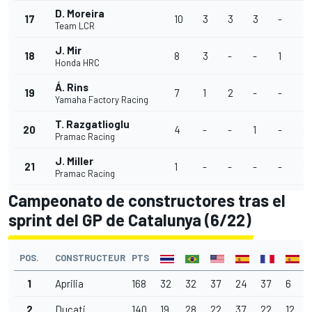
D. Moreira
17
10
3
3
3
-
1
Team LCR
J. Mir
18
8
3
-
-
1
4
Honda HRC
Á. Rins
19
7
1
2
-
-
4
Yamaha Factory Racing
T. Razgatlioglu
20
4
-
-
1
-
3
Pramac Racing
J. Miller
21
1
-
-
-
-
1
Pramac Racing
Campeonato de constructores tras el
sprint del GP de Catalunya (6/22)
POS.
CONSTRUCTEUR
PTS
1
Aprilia
168
32
32
37
24
37
6
2
Ducati
140
19
28
22
37
22
12