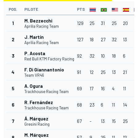
POS.
PILOTE
PTS
M. Bezzecchi
1
129
25
31
25
20
2
Aprilia Racing Team
J. Martín
2
127
18
27
32
13
3
Aprilia Racing Team
P. Acosta
3
92
32
10
18
6
17
Red Bull KTM Factory Racing
F. Di Giannantonio
4
91
12
25
13
21
13
Team VR46
A. Ogura
5
69
17
16
4
11
19
Trackhouse Racing Team
R. Fernández
6
68
23
6
11
14
8
Trackhouse Racing Team
Á. Márquez
7
67
-
13
15
25
2
Gresini Racing
M. Márquez
8
57
9
25
11
12
-