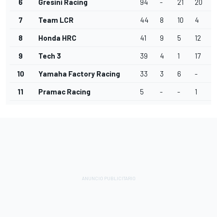
6
Gresini Racing
94
-
21
20
3
7
Team LCR
44
8
10
4
11
8
Honda HRC
41
9
5
12
5
9
Tech 3
39
4
1
17
8
10
Yamaha Factory Racing
33
3
6
-
5
11
Pramac Racing
5
-
-
1
-