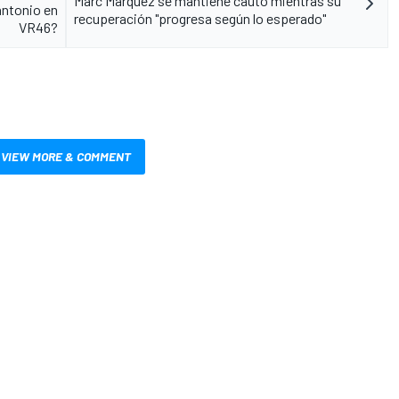
Marc Márquez se mantiene cauto mientras su
antonio en
recuperación "progresa según lo esperado"
VR46?
VIEW MORE & COMMENT