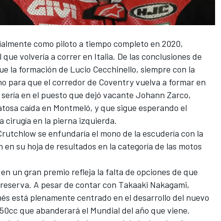
icialmente como piloto a tiempo completo en 2020,
l que volvería a correr en Italia. De las conclusiones de
e la formación de Lucio Cecchinello, siempre con la
eno para que el corredor de Coventry vuelva a formar en
n sería en el puesto que dejó vacante
Johann Zarco
,
atosa caída en Montmeló, y que sigue esperando el
cirugía en la pierna izquierda.
Crutchlow
se enfundaría el mono de la escudería con la
an en su hoja de resultados en la categoría de las motos
r en un gran premio refleja la falta de opciones de que
s reserva. A pesar de contar con
Takaaki Nakagami
,
és está plenamente centrado en el desarrollo del nuevo
850cc que abanderará el Mundial del año que viene.