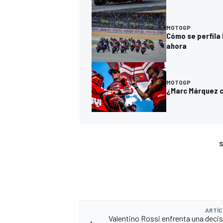
MOTOGP
Cómo se perfila 
ahora
MOTOGP
¿Marc Márquez co
S
ARTÍC
Valentino Rossi enfrenta una decis