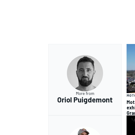
More from
MOT
Oriol Puigdemont
Mot
exh
Gra