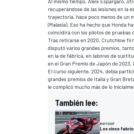
Al mismo tiempo,
Aleix Espargaró
, ot
recuperándose de las lesiones en la e
trayectoria, hace poco menos de un m
(Malasia). Eso ha hecho que Honda hay
coincidirá con los pilotos de pruebas 
Tras retirarse en 2020, Crutchlow f
disputó varios grandes premios, tanto
en la de fábrica, en labores de susti
en el Gran Premio de Japón de 2023, l
El curso siguiente, 2024, debía parti
grandes premios de Italia y Gran Bret
le complicó mucho más de lo inicialmen
También lee:
MOTOGP
Los cinco fabric