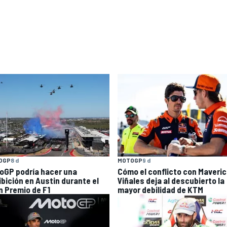
OGP
8 d
MOTOGP
9 d
oGP podría hacer una
Cómo el conflicto con Maveri
ibición en Austin durante el
Viñales deja al descubierto la
n Premio de F1
mayor debilidad de KTM