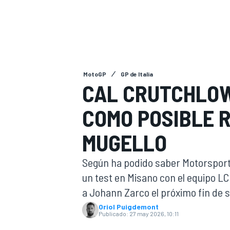
FÓRMULA E
MOTO
MotoGP
GP de Italia
CAL CRUTCHLOW
NASCAR
INDYCAR
SPORTSCAR
RALLY
TURISM
COMO POSIBLE 
MUGELLO
Según ha podido saber Motorsport
un test en Misano con el equipo LC
a Johann Zarco el próximo fin de 
Oriol Puigdemont
MÁS
Publicado:
27 may 2026, 10:11