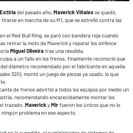
Estiria
del pasado año,
Maverick Viñales
se quedó,
tirarse en marcha de su M1, que se estrelló contra las
 en el Red Bull Ring, se paró con bandera roja cuando
as retirar la moto de Maverick y reparar los
airfence
toria
Miguel Oliveira
tras una resalida.
culpa a un fallo en los frenos, finalmente reconoció que
 del diámetro recomendado por el fabricante en aquella
ales 320), montó un juego de piezas ya usado, lo que
te.
icante de frenos advirtió a todos los equipos por medio un
 Austria, recomendando encarecidamente montar los
el trazado.
Maverick
y
Mir
fueron los únicos que no lo
 ningún problema en ese aspecto.
ad en lo sucedido, el suministrador de sistemas de