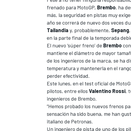
frenado para MotoGP,
Brembo
, ha d
más, la seguridad en pistas muy exig
año se correrá de nuevo dos veces du
Tailandia
y, probablemente,
Sepang
en la parte final de la temporada deb
El nuevo ‘súper freno’ de
Brembo
cons
mantiene el diámetro de mayor tamaño
de los ingenieros de la marca, se ha d
temperatura y mantenerla en el rango
perder efectividad.
Este lunes, en el test oficial de Moto
pilotos, entre ellos
Valentino Rossi
, 
ingenieros de Brembo.
“Hemos probado los nuevos frenos par
sensación ha sido buena, me han gustado
italiano de Petronas.
Un ingeniero de pista de uno de los pi