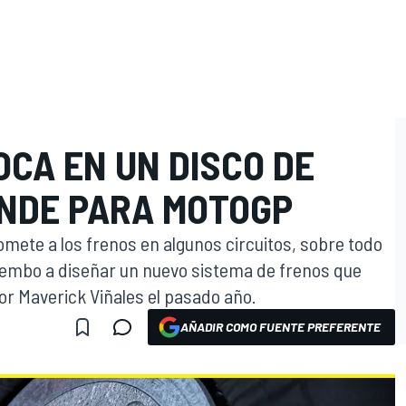
CA EN UN DISCO DE
O
NDE PARA MOTOGP
omete a los frenos en algunos circuitos, sobre todo
 Brembo a diseñar un nuevo sistema de frenos que
por Maverick Viñales el pasado año.
AÑADIR COMO FUENTE PREFERENTE