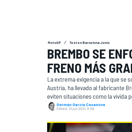
FÓRMULA E
MOTO
MotoGP
Test en Barcelona Junio
BREMBO SE ENFO
NASCAR
INDYCAR
SPORTSCAR
RALLY
TURISM
FRENO MÁS GRA
La extrema exigencia a la que se s
Austria, ha llevado al fabricante
eviten situaciones como la vivida 
Germán Garcia Casanova
Edited:
10 jun 2021, 9:06
MÁS