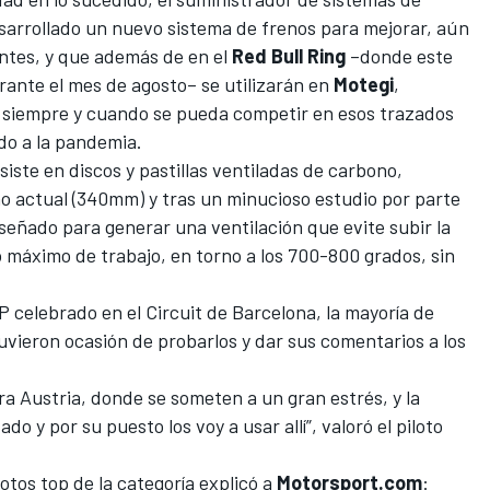
esarrollado un nuevo sistema de frenos para mejorar, aún
entes, y que además de en el
Red Bull Ring
–donde este
rante el mes de agosto– se utilizarán en
Motegi
,
, siempre y cuando se pueda competir en esos trazados
ido a la pandemia.
iste en discos y pastillas ventiladas de carbono,
 actual (340mm) y tras un minucioso estudio por parte
iseñado para generar una ventilación que evite subir la
 máximo de trabajo, en torno a los 700-800 grados, sin
GP celebrado en el Circuit de Barcelona, la mayoría de
tuvieron ocasión de probarlos y dar sus comentarios a los
a Austria, donde se someten a un gran estrés, y la
 y por su puesto los voy a usar allí”, valoró el piloto
lotos top de la categoría explicó a
Motorsport.com
: