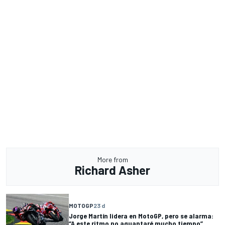
More from
Richard Asher
MOTOGP
23 d
Jorge Martín lidera en MotoGP, pero se alarma:
“A este ritmo no aguantaré mucho tiempo”