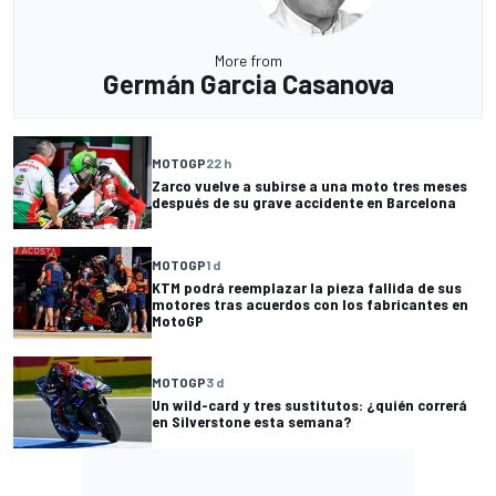
More from
Germán Garcia Casanova
MOTOGP
22 h
Zarco vuelve a subirse a una moto tres meses
después de su grave accidente en Barcelona
MOTOGP
1 d
KTM podrá reemplazar la pieza fallida de sus
motores tras acuerdos con los fabricantes en
MotoGP
MOTOGP
3 d
Un wild-card y tres sustitutos: ¿quién correrá
en Silverstone esta semana?