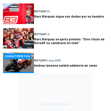
MOTOGP
3 h
Marc Márquez sigue con dudas por su hombro
MOTOGP
1 d
Marc Márquez se quita presión: “Otro título de
MotoGP no cambiará mi vida”
CARACTERÍSTICA
MOTOGP
2 may 2015
Andrea Iannone saldrá adelante en Jerez