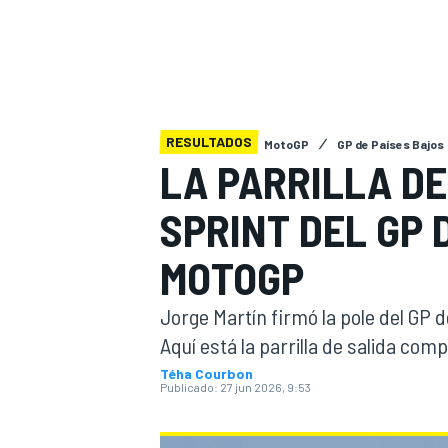
FÓRMULA E
MOTO
RESULTADOS
MotoGP
GP de Países Bajos
LA PARRILLA DE
NASCAR
INDYCAR
SPORTSCAR
RALLY
TURISM
SPRINT DEL GP 
MOTOGP
Jorge Martín firmó la pole del GP d
Aquí está la parrilla de salida comp
Téha Courbon
Publicado:
27 jun 2026, 9:53
MÁS