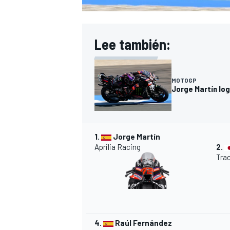
Lee también:
MOTOGP
Jorge Martín log
1.
Jorge Martín
Aprilia
Racing
2.
Tra
4.
Raúl Fernández