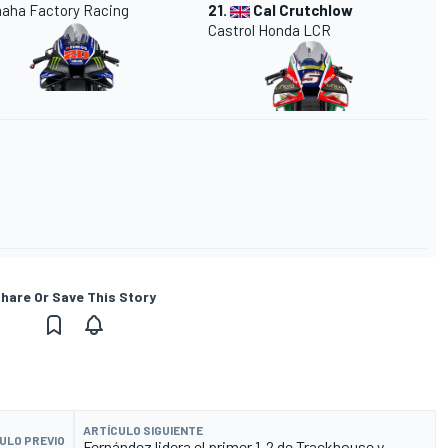
aha Factory Racing
21.
Cal Crutchlow
Castrol Honda LCR
hare Or Save This Story
ARTÍCULO SIGUIENTE
ULO PREVIO
Fernández lidera el primer 1-2 de Trackhouse y