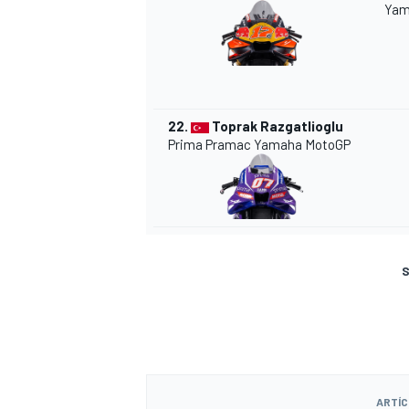
Yam
22.
Toprak Razgatlioglu
Prima Pramac Yamaha MotoGP
S
ARTÍC