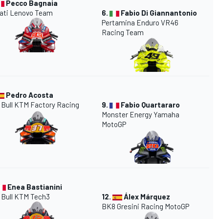
Pecco Bagnaia
ati
Lenovo Team
6.
Fabio Di Giannantonio
Pertamina Enduro
VR46
Racing Team
Pedro Acosta
 Bull
KTM
Factory Racing
9.
Fabio Quartararo
Monster Energy
Yamaha
MotoGP
Enea Bastianini
 Bull KTM Tech3
12.
Álex Márquez
BK8
Gresini
Racing MotoGP