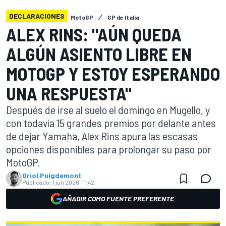
DECLARACIONES
MotoGP
GP de Italia
ALEX RINS: "AÚN QUEDA
ALGÚN ASIENTO LIBRE EN
MOTOGP Y ESTOY ESPERANDO
UNA RESPUESTA"
Después de irse al suelo el domingo en Mugello, y
con todavía 15 grandes premios por delante antes
de dejar Yamaha, Alex Rins apura las escasas
opciones disponibles para prolongar su paso por
MotoGP.
Oriol Puigdemont
Publicado:
1 jun 2026, 11:42
AÑADIR COMO FUENTE PREFERENTE