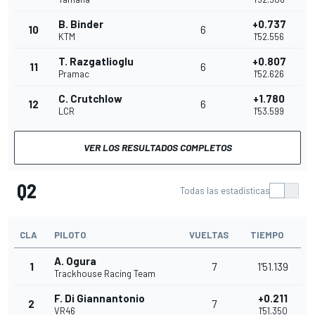
B. Binder
+0.737
10
6
KTM
1'52.556
T. Razgatlioglu
+0.807
11
6
Pramac
1'52.626
C. Crutchlow
+1.780
12
6
LCR
1'53.599
VER LOS RESULTADOS COMPLETOS
Q2
Todas las estadísticas
CLA
PILOTO
VUELTAS
TIEMPO
A. Ogura
1
7
1'51.139
Trackhouse Racing Team
F. Di Giannantonio
+0.211
2
7
VR46
1'51.350