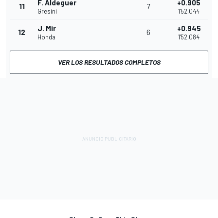
F. Aldeguer
+0.905
11
7
Gresini
1'52.044
J. Mir
+0.945
12
6
Honda
1'52.084
VER LOS RESULTADOS COMPLETOS