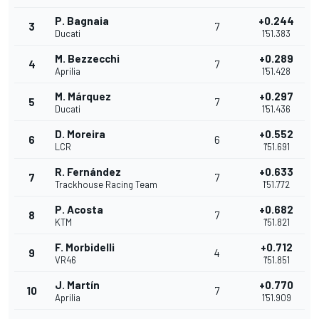
P. Bagnaia
+0.244
3
7
Ducati
1'51.383
M. Bezzecchi
+0.289
4
7
Aprilia
1'51.428
M. Márquez
+0.297
5
7
Ducati
1'51.436
D. Moreira
+0.552
6
6
LCR
1'51.691
R. Fernández
+0.633
7
7
Trackhouse Racing Team
1'51.772
P. Acosta
+0.682
8
7
KTM
1'51.821
F. Morbidelli
+0.712
9
4
VR46
1'51.851
J. Martín
+0.770
10
7
Aprilia
1'51.909