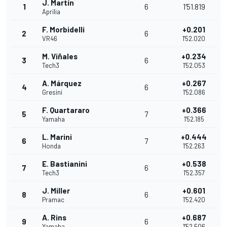
J. Martín
1
6
1'51.819
Aprilia
F. Morbidelli
+0.201
2
6
VR46
1'52.020
M. Viñales
+0.234
3
6
Tech3
1'52.053
A. Márquez
+0.267
4
6
Gresini
1'52.086
F. Quartararo
+0.366
5
7
Yamaha
1'52.185
L. Marini
+0.444
6
7
Honda
1'52.263
E. Bastianini
+0.538
7
6
Tech3
1'52.357
J. Miller
+0.601
8
6
Pramac
1'52.420
A. Rins
+0.687
9
6
Yamaha
1'52.506