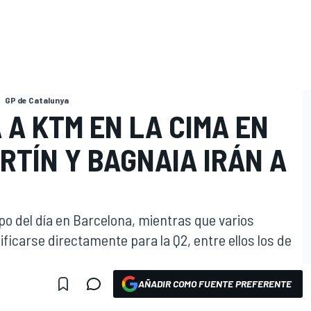
GP de Catalunya
A KTM EN LA CIMA EN
O
RTÍN Y BAGNAIA IRÁN A
o del día en Barcelona, mientras que varios
icarse directamente para la Q2, entre ellos los de
AÑADIR COMO FUENTE PREFERENTE