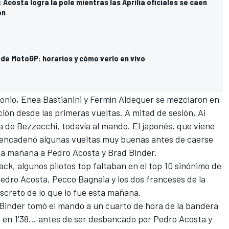
 Acosta logra la pole mientras las Aprilia oficiales se caen
ón
de MotoGP: horarios y cómo verlo en vivo
tonio
,
Enea Bastianini
y Fermín Aldeguer se mezclaron en
ación desde las primeras vueltas. A mitad de sesión,
Ai
la de Bezzecchi, todavía al mando. El japonés, que viene
, encadenó algunas vueltas muy buenas antes de caerse
sta mañana a
Pedro Acosta
y
Brad Binder
.
ack, algunos pilotos top faltaban en el top 10 sinónimo de
 Pedro Acosta,
Pecco Bagnaia
y los dos franceses de la
iscreto de lo que lo fue esta mañana.
inder tomó el mando a un cuarto de hora de la bandera
ía en 1'38… antes de ser desbancado por Pedro Acosta y