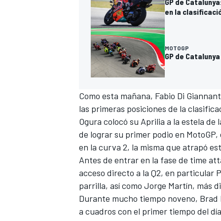
GP de Catalunya:
en la clasificaci
MOTOGP
GP de Catalunya 
Como esta mañana,
Fabio Di Giannan
las primeras posiciones de la clasific
Ogura
colocó su
Aprilia
a la estela de 
de lograr su primer podio en MotoGP
en la curva 2, la misma que atrapó e
Antes de entrar en la fase de time att
acceso directo a la Q2, en particular
parrilla, así como Jorge Martín, más d
Durante mucho tiempo noveno, Brad B
a cuadros con el primer tiempo del d