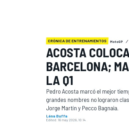
FÓRMULA E
MOTO
CRÓNICA DE ENTRENAMIENTOS
MotoGP
ACOSTA COLOCA 
NASCAR
INDYCAR
SPORTSCAR
RALLY
TURISM
BARCELONA; MA
LA Q1
Pedro Acosta marcó el mejor tiemp
grandes nombres no lograron clasif
Jorge Martín y Pecco Bagnaia.
Léna Buffa
MÁS
Edited:
16 may 2026, 10:14