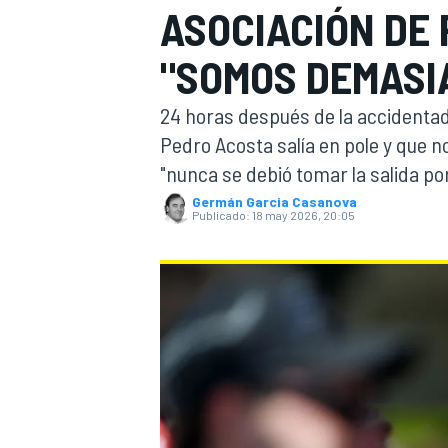
ASOCIACIÓN DE 
FÓRMULA E
MOTO
"SOMOS DEMASI
24 horas después de la accidentad
Pedro Acosta salía en pole y que 
"nunca se debió tomar la salida por
Germán Garcia Casanova
NASCAR
INDYCAR
SPORTSCAR
RALLY
TURISM
Publicado:
18 may 2026, 20:05
MÁS