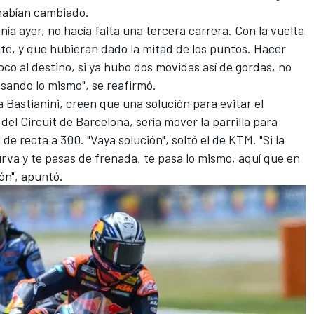
habían cambiado.
ía ayer, no hacía falta una tercera carrera. Con la vuelta
nte, y que hubieran dado la mitad de los puntos. Hacer
co al destino, si ya hubo dos movidas así de gordas, no
nsando lo mismo", se reafirmó.
 Bastianini
, creen que una solución para evitar el
el Circuit de Barcelona, sería mover la parrilla para
l de recta a 300. "Vaya solución", soltó el de
KTM
. "Si la
urva y te pasas de frenada, te pasa lo mismo, aquí que en
ón", apuntó.