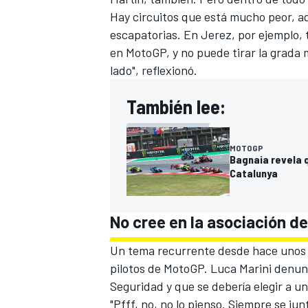
Hay circuitos que está mucho peor, aq
escapatorias. En Jerez, por ejemplo, 
en MotoGP, y no puede tirar la grada 
lado", reflexionó.
También lee:
MOTOGP
Bagnaia revela q
Catalunya
No cree en la asociación de
Un tema recurrente desde hace unos a
pilotos de MotoGP.
Luca Marini
denunci
Seguridad y que se debería elegir a u
"Pfff, no, no lo pienso. Siempre se ju