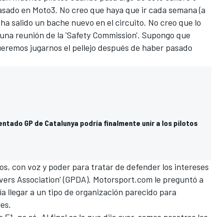
pasado en Moto3. No creo que haya que ir cada semana (a
ha salido un bache nuevo en el circuito. No creo que lo
 una reunión de la 'Safety Commission'. Supongo que
eremos jugarnos el pellejo después de haber pasado
entado GP de Catalunya podría finalmente unir a los pilotos
tos, con voz y poder para tratar de defender los intereses
rivers Association’ (GPDA). Motorsport.com le preguntó a
a llegar a un tipo de organización parecido para
res.
F1, no sé. Al final es lo que dije ayer, somos nosotros los