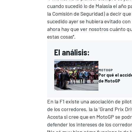
cuando sucedió lo de Malasia el año 
la Comisión de Seguridad) a decir que 
sucedido ayer se hubiera evitado con
ahora hay que ver nosotros cuánto qu
estas cosas".
El análisis:
MOTOGP
Por qué el accid
de MotoGP
En la F1 existe una asociación de pilo
de los corredores, la la 'Grand Prix D
Acosta si cree que en MotoGP se podrí
defender los intereses de los corredo
"No sé muy bien cómo funciona la de la 