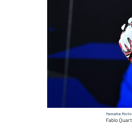
Yamaha Mot
Fabio Quar