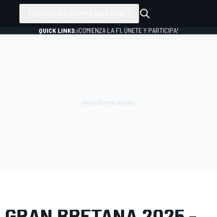
TODOS LOS CAMPEONATOS
QUICK LINKS:
¡COMIENZA LA F1, ÚNETE Y PARTICIPA!
 FOTOS
MotoGP
GP de Gran Bretaña
E GRAN BRETAÑA 2025 -