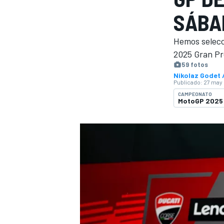
SÁBA
FÓRMULA E
MOTO
Hemos selecci
2025 Gran Pre
59 fotos
Nikolaz Godet
Publicado:
27 may 
CAMPEONATO
MotoGP 2025
NASCAR
INDYCAR
SPORTSCAR
RALLY
TURISM
MÁS