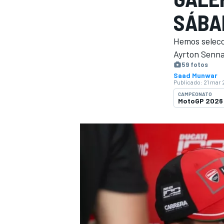
SÁBA
FÓRMULA E
MOTO
Hemos selecc
Ayrton Senna
59 fotos
Saad Munwar
Publicado:
21 mar 
CAMPEONATO
MotoGP 2026
NASCAR
INDYCAR
SPORTSCAR
RALLY
TURISM
MÁS