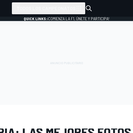
TODOS LOS CAMPEONATOS
QUICK LINKS:
¡COMIENZA LA F1, ÚNETE Y PARTICIPA!
 FOTOS
MotoGP
GP de Brasil
RÍA: LAS MEJORES FOTOS