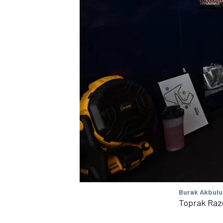
Burak Akbulu
Toprak Raz