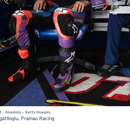
t - Anadolu - Getty Images
gatlioglu, Pramac Racing