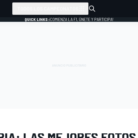
TODOS LOS CAMPEONATOS
QUICK LINKS:
¡COMIENZA LA F1, ÚNETE Y PARTICIPA!
 FOTOS
MotoGP
GP de España
RÍA: LAS MEJORES FOTOS