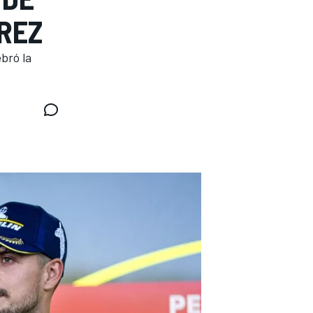
REZ
bró la