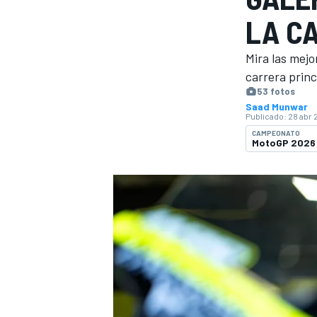
LA C
FÓRMULA E
MOTO
Mira las mejo
carrera prin
53 fotos
Saad Munwar
Publicado:
28 abr 
CAMPEONATO
MotoGP 2026
NASCAR
INDYCAR
SPORTSCAR
RALLY
TURISM
MÁS