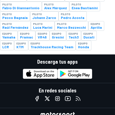
PILOTO
PILOTO
PILOTO
Fabio Di Giannantonio
Alex Márquez
Enea Bastianini
PILOTO
PILOTO
PILOTO
Pecco Bagnaia
Johann Zarco
Pedro Acosta
PILOTO
PILOTO
PILOTO
EQUIPO
Raúl Fernández
Luca Marini
Marco Bezzecchi
Aprilia
EQUIPO
EQUIPO
EQUIPO
EQUIPO
EQUIPO
EQUIPO
Yamaha
Pramac
VR46
Gresini
Tech3
Ducati
EQUIPO
EQUIPO
EQUIPO
EQUIPO
LCR
KTM
Trackhouse Racing Team
Honda
Descarga tus apps
En redes sociales